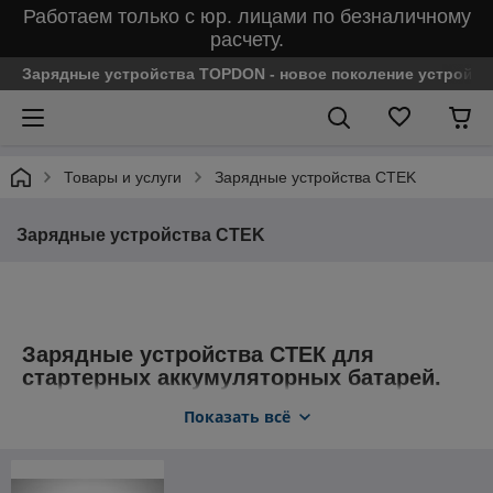
Работаем только с юр. лицами по безналичному
расчету.
Зарядные устройства TOPDON - новое поколение устройст
Товары и услуги
Зарядные устройства CTEK
Зарядные устройства CTEK
Зарядные устройства СТЕК для
стартерных аккумуляторных батарей.
Показать всё
Любая свинцово-кислотная батарея имеет свойство
разряжаться. Случается это по многим причинам, и
абсолютно не имеет значения, используете ли вы батарею
или нет, заряд будет уходить. Таким образом, практически